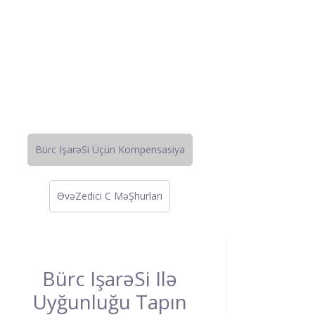
Bürc IşarəSi Üçün Kompensasiya
ƏvəZedici C MəŞhurları
Bürc IşarəSi Ilə
Uyğunluğu Tapın