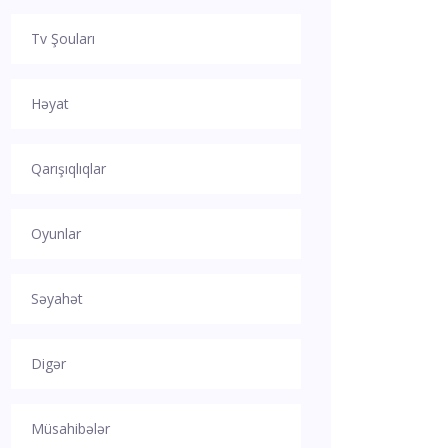
Tv Şouları
Həyat
Qarışıqlıqlar
Oyunlar
Səyahət
Digər
Müsahibələr