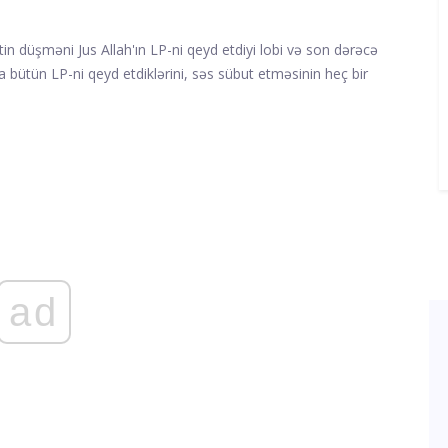
n düşməni Jus Allah'ın LP-ni qeyd etdiyi lobi və son dərəcə
 bütün LP-ni qeyd etdiklərini, səs sübut etməsinin heç bir
ad