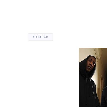
XƏBƏRLƏR