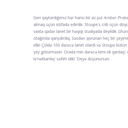
Geri qaytardığımız hər hansı bir az pul
Amber Prob
almaq üçün istifadə edirdik. Stoupe's crib üçün döy
vaxta qədər lanet bir həqiqi studiyada deyildik
Ghand
otağında qarışdırdıq. Səsdən qorunan heç bir şeyimi
idik! Çöldə 100 dərəcə lanet olardı və Stoupe bütün 
şey götürməsin. Orada min dərəcə kimi idi qardaş! 40
lə'nətkardıq' səfeh idik! 'Deyə düşünürsən.