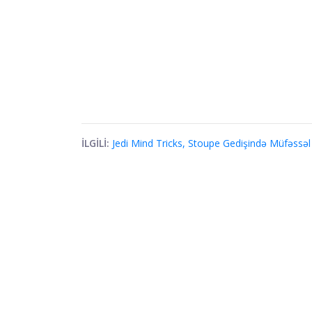
İLGİLİ:
Jedi Mind Tricks, Stoupe Gedişində Müfəssəl