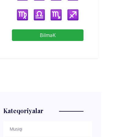
BilməK
Kateqoriyalar
Musiqi