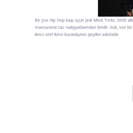
Bir çox Hip Hop başı üçün Jedi Mind Tricks ’2000 
mənzərənin tac nailiyyətlərindən biridir. İndi, son bi
ikinci sinif ikinci buraxılışının qeydini xatırladır.