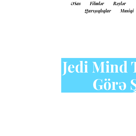
ƏSas
Filmlər
Rəylər
Qarışıqlıqlar
Musiqi
Jedi Mind 
Görə Ş