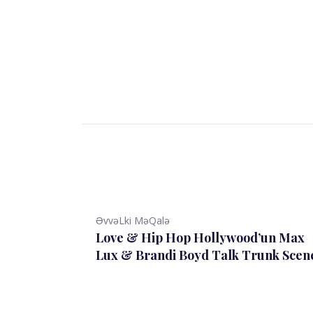
ƏvvəLki MəQalə
Love & Hip Hop Hollywood’un Max
Lux & Brandi Boyd Talk Trunk Scen