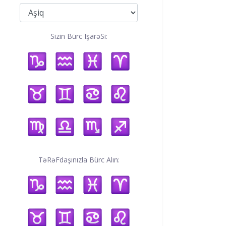
Sizin Bürc IşarəSi:
TəRəFdaşınızla Bürc Alın: