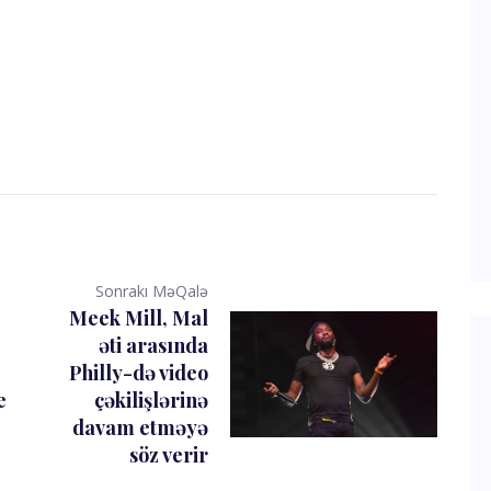
Sonrakı MəQalə
Meek Mill, Mal
əti arasında
Philly-də video
e
çəkilişlərinə
davam etməyə
söz verir