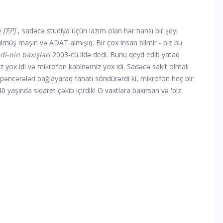
e
[EP]
, sadəcə studiya üçün lazım olan hər hansı bir şeyi
ülmüş maşın və ADAT almışıq. Bir çox insan bilmir - biz bu
i-nin baxışları
2003-cü ildə dedi. Bunu qeyd edib yataq
z yox idi və mikrofon kabinəmiz yox idi. Sadəcə sakit olmalı
pəncərələri bağlayaraq fanatı söndürərdi ki, mikrofon heç bir
 yaşında siqaret çəkib içirdik! O vaxtlara baxırsan və 'biz