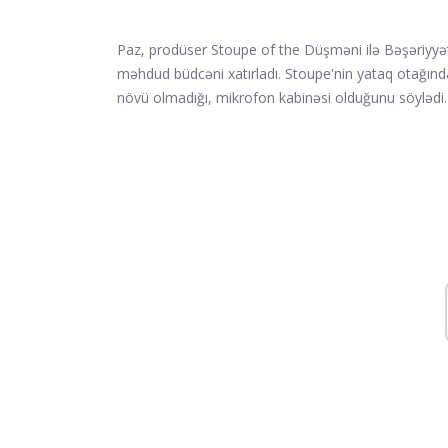
Paz, prodüser Stoupe of the Düşməni ilə Bəşəriyyəti
məhdud büdcəni xatırladı. Stoupe'nin yataq otağında
növü olmadığı, mikrofon kabinəsi olduğunu söylədi.