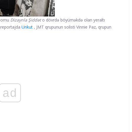
albomu
Dizaynla Şiddət
o dövrdə böyüməkdə olan yeraltı
r reportajda
Unkut
, JMT qrupunun solisti Vinnie Paz, qrupun
ad