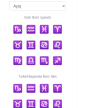
Sizin Bürc IşarəSi:
TəRəFdaşınızla Bürc Alın: