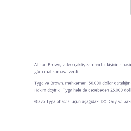
Allison Brown, video çəkiliş zamanı bir kişinin sinə
görə məhkəməyə verdi.
Tyga və Brown, məhkəməni 50.000 dollar qarşılığında h
Hakim deyir ki, Tyga hələ də qəsəbədən 25.000 dolla
Əlavə Tyga əhatəsi üçün aşağıdakı DX Daily-yə baxı