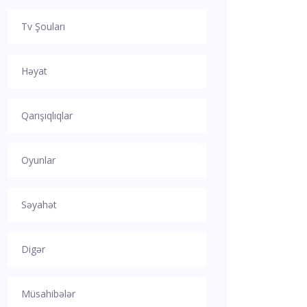
Tv Şouları
Həyat
Qarışıqlıqlar
Oyunlar
Səyahət
Digər
Müsahibələr