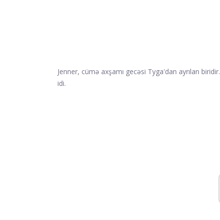
Jenner, cümə axşamı gecəsi Tyga'dan ayrılan biridir.
idi.