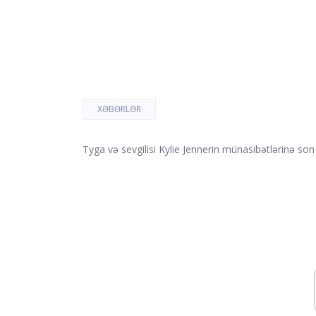
XƏBƏRLƏR
Tyga və sevgilisi Kylie Jennerin münasibətlərinə son 