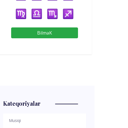
BilməK
Kateqoriyalar
Musiqi