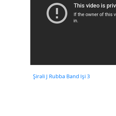
Şirəli J Rubba Band Işi 3