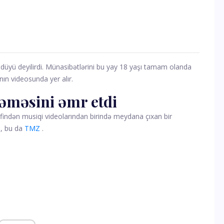
düyü deyilirdi. Münasibətlərini bu yay 18 yaşı tamam olanda
nın videosunda yer alır.
əməsini əmr etdi
rəfindən musiqi videolarından birində meydana çıxan bir
i, bu da
TMZ
.