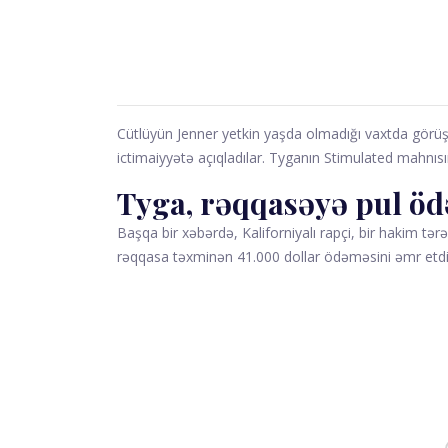
Cütlüyün Jenner yetkin yaşda olmadığı vaxtda görüş
ictimaiyyətə açıqladılar. Tyganın Stimulated mahnısı
Tyga, rəqqasəyə pul öd
Başqa bir xəbərdə, Kaliforniyalı rapçi, bir hakim tə
rəqqasa təxminən 41.000 dollar ödəməsini əmr etd