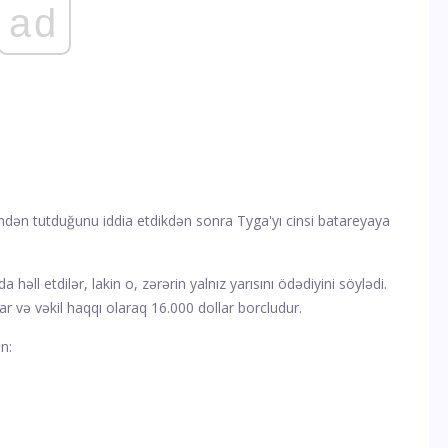
ad
sindən tutduğunu iddia etdikdən sonra Tyga'yı cinsi batareyaya
əll etdilər, lakin o, zərərin yalnız yarısını ödədiyini söylədi.
r və vəkil haqqı olaraq 16.000 dollar borcludur.
n: