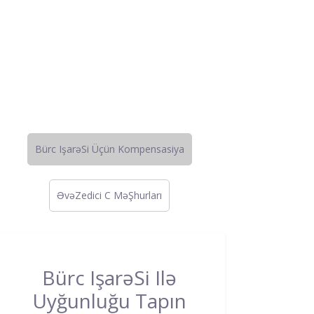
Bürc IşarəSi Üçün Kompensasiya
ƏvəZedici C MəŞhurları
Bürc IşarəSi Ilə
Uyğunluğu Tapın