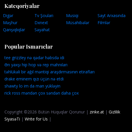
Kateqoriyalar
Digər
Tv Şouları
Musiqi
Sayt Arxasında
Məşhur
Dxnext
Müsahibələr
Filmlər
Qarışıqlıqlar
Səyahət
Popular Ismarıclar
tee grizzley nə qədər həbsdə idi
Ən yaxşı hip hop və rep mahnıları
təhlükəli bir ağıl məntiqi araşdırmasının etirafları
drake eminem qızı üçün nə etdi
shawty lo im da man yükləyin
rick ross məndən çox səndən daha çox
Copyright ©2026 Bütün Hüquqlar Qorunur |
zinke.at
|
Gizlilik
SiyasəTi
|
Write for Us
|