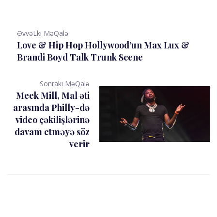
ƏvvəLki MəQalə
Love & Hip Hop Hollywood’un Max Lux &
Brandi Boyd Talk Trunk Scene
Sonrakı MəQalə
Meek Mill, Mal əti
arasında Philly-də
video çəkilişlərinə
davam etməyə söz
verir