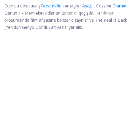
Cole da qoşulacaq
Dreamville
sənətçilər
Aşağı
, Cozz və
Əlamət
Qanun 1 - Məmləkət adlanan 20 tarixli qaçışda. Hər iki tur
broşurasında film afişasına bənzər dizaynlar və The Real Is Back
(Yenidən Geriyə Döndü) alt yazısı yer alıb.