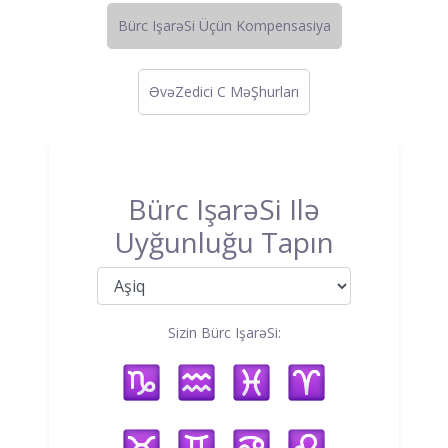
Bürc IşarəSi Üçün Kompensasiya
ƏvəZedici C MəŞhurları
Bürc IşarəSi Ilə
Uyğunluğu Tapın
Sizin Bürc IşarəSi: