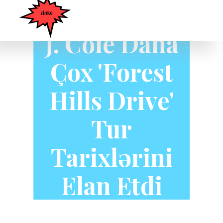
J. Cole Daha
Çox 'Forest
Hills Drive'
Tur
Tarixlərini
Elan Etdi