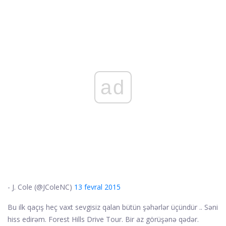
ad
- J. Cole (@JColeNC)
13 fevral 2015
Bu ilk qaçış heç vaxt sevgisiz qalan bütün şəhərlər üçündür .. Səni
hiss edirəm. Forest Hills Drive Tour. Bir az görüşənə qədər.