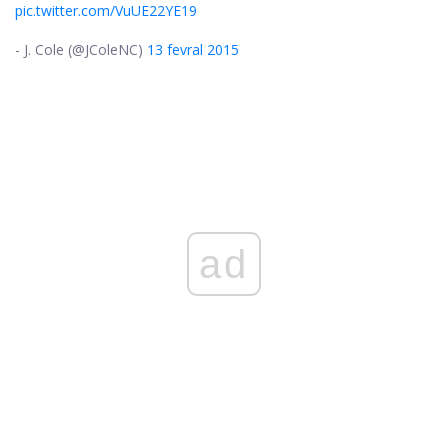
pic.twitter.com/VuUE22YE19
- J. Cole (@JColeNC)
13 fevral 2015
ad