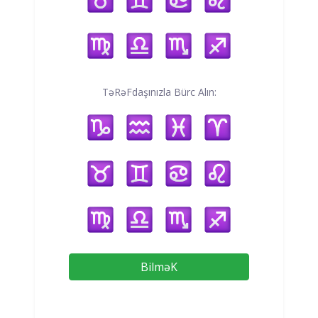
TəRəFdaşınızla Bürc Alın:
BilməK