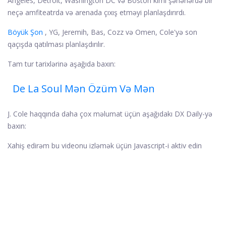
Angeles, Detroit, Washington DC və Boston kimi şəhərlərdə bir
neçə amfiteatrda və arenada çıxış etməyi planlaşdırırdı.
Böyük Şon
, YG, Jeremih, Bas, Cozz və Omen, Cole'yə son
qaçışda qatılması planlaşdırılır.
Tam tur tarixlərinə aşağıda baxın:
De La Soul Mən Özüm Və Mən
J. Cole haqqında daha çox məlumat üçün aşağıdakı DX Daily-yə
baxın:
Xahiş edirəm bu videonu izləmək üçün Javascript-i aktiv edin