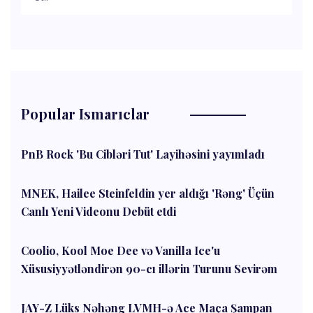
Popular Ismarıclar
PnB Rock 'Bu Cibləri Tut' Layihəsini yayımladı
MNEK, Hailee Steinfeldin yer aldığı 'Rəng' Üçün
Canlı Yeni Videonu Debüt etdi
Coolio, Kool Moe Dee və Vanilla Ice'u
Xüsusiyyətləndirən 90-cı illərin Turunu Sevirəm
JAY-Z Lüks Nəhəng LVMH-ə Ace Maça Şampan