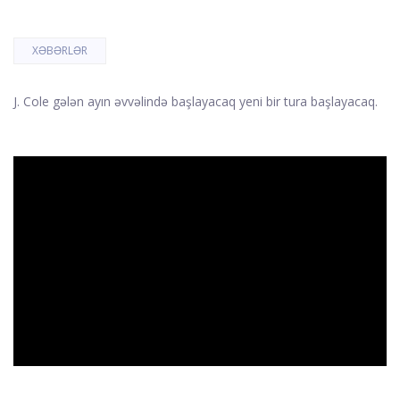
XƏBƏRLƏR
J. Cole gələn ayın əvvəlində başlayacaq yeni bir tura başlayacaq.
ad