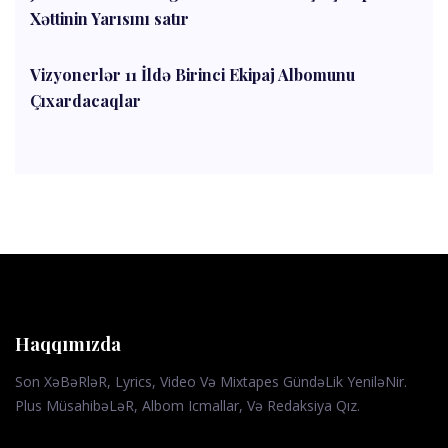
Xəttinin Yarısını satır
Vizyonerlər 11 İldə Birinci Ekipaj Albomunu
Çıxardacaqlar
Haqqımızda
Son XəBəRləR, Lyrics, Video Və Mixtapes GündəLik YeniləNir.
Plus MüsahibəLəR, Albom Icmallar, Və Redaksiya Qız.