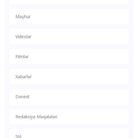
Məşhur
Videolar
Filmlər
Xəbərlər
Dxnext
Redaksiya Məqalələri
Stil