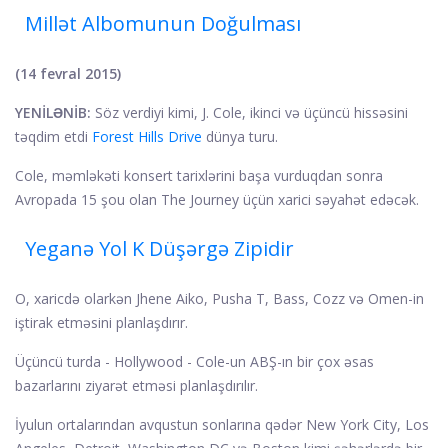
Millət Albomunun Doğulması
(14 fevral 2015)
YENİLƏNİB:
Söz verdiyi kimi, J. Cole, ikinci və üçüncü hissəsini
təqdim etdi
Forest Hills Drive
dünya turu.
Cole, məmləkəti konsert tarixlərini başa vurduqdan sonra
Avropada 15 şou olan The Journey üçün xarici səyahət edəcək.
Yeganə Yol K Düşərgə Zipidir
O, xaricdə olarkən Jhene Aiko, Pusha T, Bass, Cozz və Omen-in
iştirak etməsini planlaşdırır.
Üçüncü turda - Hollywood - Cole-un ABŞ-ın bir çox əsas
bazarlarını ziyarət etməsi planlaşdırılır.
İyulun ortalarından avqustun sonlarına qədər New York City, Los