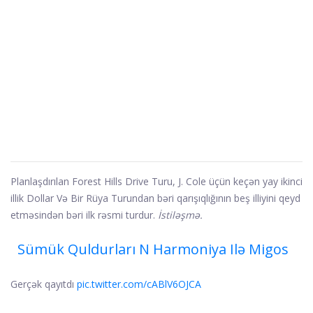
Planlaşdırılan Forest Hills Drive Turu, J. Cole üçün keçən yay ikinci
illik Dollar Və Bir Rüya Turundan bəri qarışıqlığının beş illiyini qeyd
etməsindən bəri ilk rəsmi turdur.
İstiləşmə.
Sümük Quldurları N Harmoniya Ilə Migos
Gerçək qayıtdı
pic.twitter.com/cABlV6OJCA