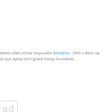
etlərini sifariş etmək istəyəcəklər
Bonnaroo
. 2000-ci illərin rap
ka
İyun ayında dörd günlük musiqi festivalında.
ad