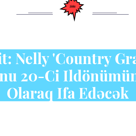
it: Nelly 'Country G
nu 20-Ci Ildönümü
Olaraq Ifa Edəcək