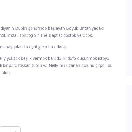
ndiyanın Dublin şəhərində başlayan Böyük Britaniyadakı
lantik imzalı sənətçi Sir The Baptist dəstək verəcək.
s başqaları ilə eyni gecə ifa edəcək.
elly yüksək beşlik vermək barədə iki dəfə düşünmək istəyə
 bir pərəstişkarı tutdu və Nelly-nin uzanan qolunu çırpdı, bu
 oldu.