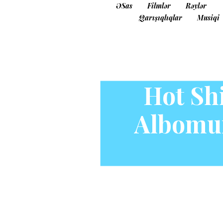
ƏSas
Filmlər
Rəylər
Qarışıqlıqlar
Musiqi
Hot Sh
Albomu