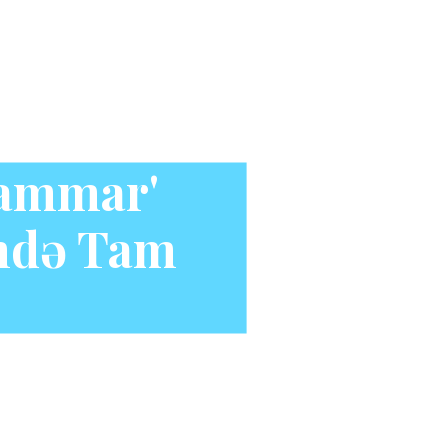
rammar'
ndə Tam