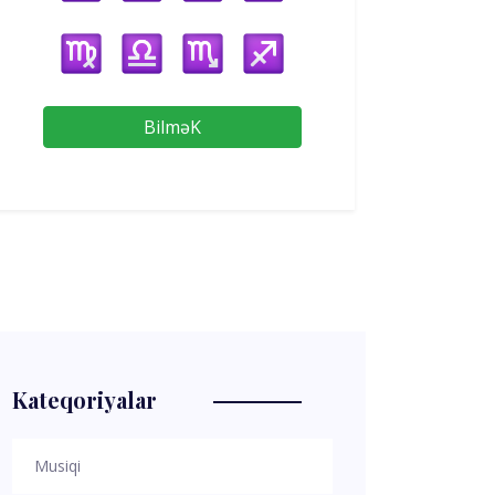
BilməK
Kateqoriyalar
Musiqi