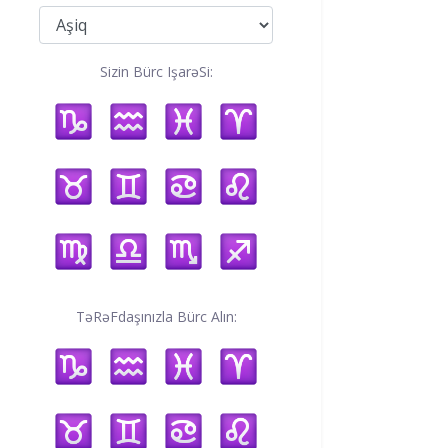
Sizin Bürc IşarəSi:
TəRəFdaşınızla Bürc Alın: