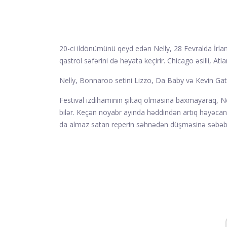
20-ci ildönümünü qeyd edən Nelly, 28 Fevralda İrla
qastrol səfərini də həyata keçirir. Chicago əsilli, At
Nelly, Bonnaroo setini Lizzo, Da Baby və Kevin Gate
Festival izdihamının şıltaq olmasına baxmayaraq, N
bilər. Keçən noyabr ayında həddindən artıq həyəcanlı
da almaz satan reperin səhnədən düşməsinə səbəb