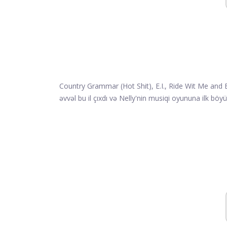
Country Grammar (Hot Shit), E.I., Ride Wit Me and B
əvvəl bu il çıxdı və Nelly'nin musiqi oyununa ilk böyük