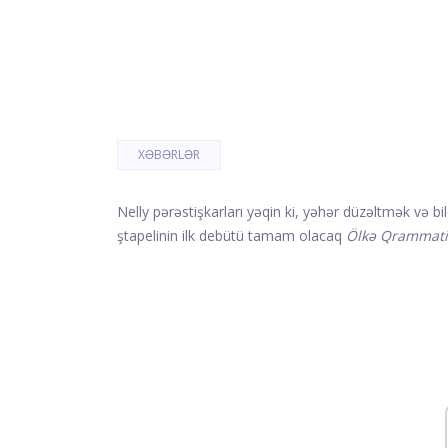
XƏBƏRLƏR
Nelly pərəstişkarları yəqin ki, yəhər düzəltmək və bil
ştapelinin ilk debütü tamam olacaq
Ölkə
Qrammati