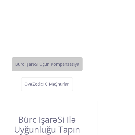
Bürc IşarəSi Üçün Kompensasiya
ƏvəZedici C MəŞhurları
Bürc IşarəSi Ilə
Uyğunluğu Tapın