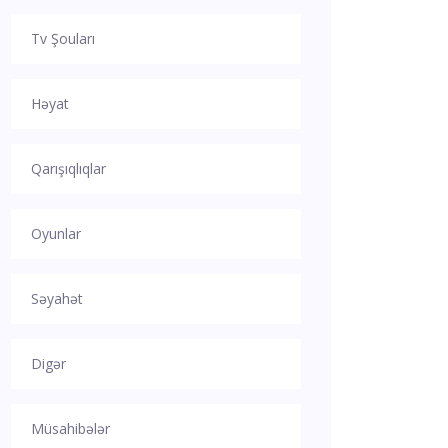
Tv Şouları
Həyat
Qarışıqlıqlar
Oyunlar
Səyahət
Digər
Müsahibələr