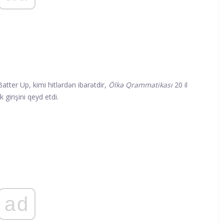
atter Up, kimi hitlərdən ibarətdir,
Ölkə Qrammatikası
20 il
 girişini qeyd etdi.
ad