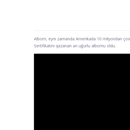
Albom, eyni zamanda Amerikada 10 milyondan çox n
Sertifikatını qazanan ən uğurlu albomu oldu.