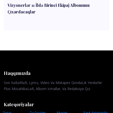
Vizyonerlər 11 İldə Birinci Ekipaj Albomunu
Çıxardacaqlar
Haqqımızda
Son XəBəRləR, Lyrics, Video Və Mixtapes GündəLik YeniləNir.
Plus MüsahibəLəR, Albom Icmallar, Və Redaksiya Qız.
Kateqoriyalar
Digər
Tv Şouları
Musiqi
Sayt Arxasında