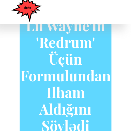
Gudda Gudda
Lil Wayne'in
'Redrum'
Üçün
Formulundan
Ilham
Aldığını
Söylədi