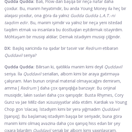
Qudda Qudda:
Bəli, Flow-dan başqa bir neçə nəfər daha
çoxdur. Bu, mənim heyətimdir, bu anda Young Money ilə heç bir
əlaqəsi yoxdur, ona görə də yalnız
Gudda Gudda L.A.T.-ni
təqdim edir.
Bu, mənim işimdir və yalnız bir neçə yeni istedad
təqdim etmək və insanlara bu dostluqları eşitdirmək istəyirdim.
Möhtəşəm bir musiqi aldılar; Demək istədiyim musiqi çılğındır.
DX:
Başlıq xaricində nə qədər bir təsvir var
Redrum
etibarən
Quddavil
seriya?
Qudda Qudda:
Bilirsən ki, qətiliklə mənim kimi deyil
Quddavil
seriya. İlə
Quddavil
serialları, albom kimi bir araya gətirməyə
çalışıram. Mən bunun orijinal material olmayacağını demirəm,
amma [
Redrum
] daha çox qarışıqlığa bənzəyir. Bu orijinal
musiqidir, lakin səsləri daha çox qarışıqdır. Busta Rhymes, Cory
Gunz və Jae Millz-dən xüsusiyyətlər əldə etdim. Kardiak və Young
Chop gon ’olacaq. İstədiyim kimi bir yerə yığmadım
Quddavil
[qarışıq]. Bu başlamaq istədiyim başqa bir seriyadır, buna görə
mənim kimi olmaq əvəzinə daha çox qarışıq hiss edən bir şey
çıxara bilərdim
Quddavil
serialı bir albom kimi yaxınlaşıram.