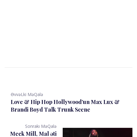
ƏvvəLki MəQalə
Love & Hip Hop Hollywood’un Max Lux &
Brandi Boyd Talk Trunk Scene
Sonrakı MəQalə
Meek Mill, Mal əti