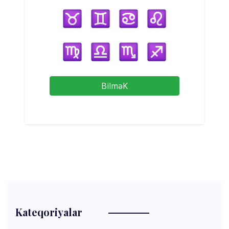
BilməK
Kateqoriyalar