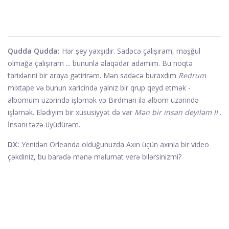
Qudda Qudda:
Hər şey yaxşıdır. Sadəcə çalışıram, məşğul
olmağa çalışıram ... bununla əlaqədar adamım. Bu nöqtə
tarixlərini bir araya gətirirəm. Mən sadəcə buraxdım
Redrum
mixtape və bunun xaricində yalnız bir qrup qeyd etmək -
albomum üzərində işləmək və Birdman ilə albom üzərində
işləmək. Elədiyim bir xüsusiyyət də var
Mən bir insan deyiləm II
.
İnsanı təzə üyüdürəm.
DX:
Yenidən Orleanda olduğunuzda Axın üçün axınla bir video
çəkdiniz, bu barədə mənə məlumat verə bilərsinizmi?