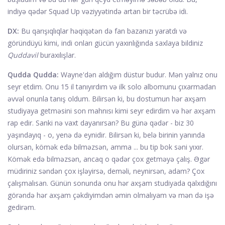
indiyə qədər Squad Up vəziyyətində artan bir təcrübə idi.
DX:
Bu qarışıqlıqlar həqiqətən də fan bazanızı yaratdı və
göründüyü kimi, indi onları gücün yaxınlığında saxlaya bildiniz
Quddavil
buraxılışlar.
Qudda Qudda:
Wayne'dən aldığım düstur budur. Mən yalnız onu
seyr etdim. Onu 15 il tanıyırdım və ilk solo albomunu çıxarmadan
əvvəl onunla tanış oldum. Bilirsən ki, bu dostumun hər axşam
studiyaya getməsini son mahnısı kimi seyr edirdim və hər axşam
rap edir. Sanki nə vaxt dayanırsan? Bu günə qədər - biz 30
yaşındayıq - o, yenə də eynidir. Bilirsən ki, belə birinin yanında
olursan, kömək edə bilməzsən, amma ... bu tip bok səni yıxır.
Kömək edə bilməzsən, ancaq o qədər çox getməyə çalış. Əgər
müdiriniz səndən çox işləyirsə, deməli, neynirsən, adam? Çox
çalışmalısan. Günün sonunda onu hər axşam studiyada qalxdığını
görəndə hər axşam çəkdiyimdən əmin olmalıyam və mən də işə
gedirəm.