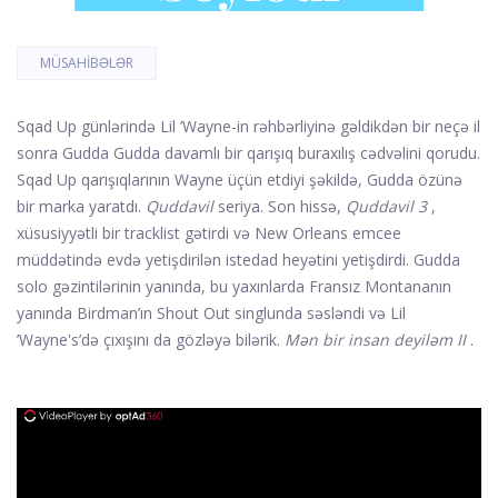
MÜSAHIBƏLƏR
Sqad Up günlərində Lil ’Wayne-in rəhbərliyinə gəldikdən bir neçə il
sonra Gudda Gudda davamlı bir qarışıq buraxılış cədvəlini qorudu.
Sqad Up qarışıqlarının Wayne üçün etdiyi şəkildə, Gudda özünə
bir marka yaratdı.
Quddavil
seriya. Son hissə,
Quddavil 3
,
xüsusiyyətli bir tracklist gətirdi və New Orleans emcee
müddətində evdə yetişdirilən istedad heyətini yetişdirdi. Gudda
solo gəzintilərinin yanında, bu yaxınlarda Fransız Montananın
yanında Birdman’ın Shout Out singlunda səsləndi və Lil
’Wayne's’də çıxışını da gözləyə bilərik.
Mən bir insan deyiləm II
.