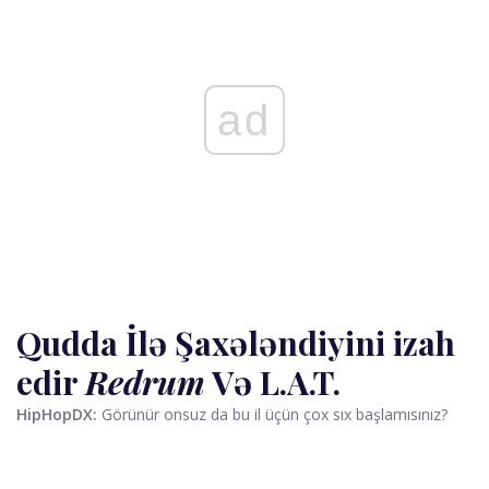
ad
Qudda İlə Şaxələndiyini izah
edir
Redrum
Və L.A.T.
HipHopDX:
Görünür onsuz da bu il üçün çox sıx başlamısınız?