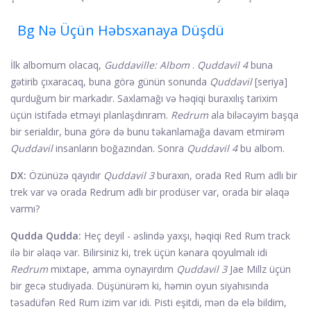
Bg Nə Üçün Həbsxanaya Düşdü
İlk albomum olacaq,
Guddaville: Albom
.
Quddavil 4
buna
gətirib çıxaracaq, buna görə günün sonunda
Quddavil
[seriya]
qurduğum bir markadır. Saxlamağı və həqiqi buraxılış tarixim
üçün istifadə etməyi planlaşdırıram.
Redrum
ala biləcəyim başqa
bir serialdır, buna görə də bunu təkanlamağa davam etmirəm
Quddavil
insanların boğazından. Sonra
Quddavil 4
bu albom.
DX:
Özünüzə qayıdır
Quddavil 3
buraxın, orada Red Rum adlı bir
trek var və orada Redrum adlı bir prodüser var, orada bir əlaqə
varmı?
Qudda Qudda:
Heç deyil - əslində yaxşı, həqiqi Red Rum track
ilə bir əlaqə var. Bilirsiniz ki, trek üçün kənara qoyulmalı idi
Redrum
mixtape, amma oynayırdım
Quddavil 3
Jae Millz üçün
bir gecə studiyada. Düşünürəm ki, həmin oyun siyahısında
təsadüfən Red Rum izim var idi. Pisti eşitdi, mən də elə bildim,