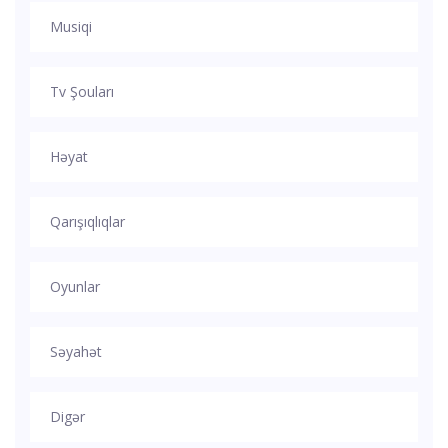
Musiqi
Tv Şouları
Həyat
Qarışıqlıqlar
Oyunlar
Səyahət
Digər