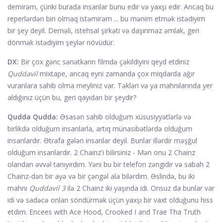
demirəm, çünki burada insanlar bunu edir və yaxşı edir. Ancaq bu
reperlərdən biri olmaq istəmirəm ... bu mənim etmək istədiyim
bir şey deyil. Deməli, istehsal şirkəti və daşınmaz əmlak, geri
dönmək istədiyim şeylər növüdür.
DX:
Bir çox gənc sənətkarın filmdə çəkildiyini qeyd etdiniz
Quddavil
mixtape, ancaq eyni zamanda çox miqdarda ağır
vuranlara sahib olma meyliniz var. Təkləri və ya mahnılarında yer
aldığınız üçün bu, geri qayıdan bir şeydir?
Qudda Qudda:
Əsasən sahib olduğum xüsusiyyətlərlə və
birlikdə olduğum insanlarla, artıq münasibətlərdə olduğum
insanlardır. Ətrafa gələn insanlar deyil. Bunlar illərdir məşğul
olduğum insanlardır. 2 Chainz'i bilirsiniz - Mən onu 2 Chainz
olandan əvvəl tanıyırdım. Yəni bu bir telefon zəngidir və sabah 2
Chainz-dən bir ayə və bir çəngəl ala bilərdim. Əslində, bu iki
mahnı
Quddavil 3
ilə 2 Chainz iki yaşında idi. Onsuz da bunlar var
idi və sadəcə onları söndürmək üçün yaxşı bir vaxt olduğunu hiss
etdim. Encees with Ace Hood, Crooked I and Trae Tha Truth