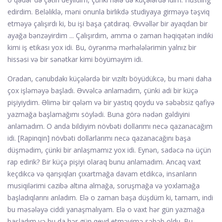
edirdim. Beləliklə, məni onunla birlikdə studiyaya girməyə təşviq
etməyə çalışırdı ki, bu işi başa çatdıraq. Əvvəllər bir ayaqdan bir
ayağa bənzəyirdim ... Çalışırdım, amma o zaman həqiqətən indiki
kimi iş etikası yox idi. Bu, öyrənmə mərhələlərimin yalnız bir
hissəsi və bir sənətkar kimi böyüməyim idi.
Oradan, cənubdakı küçələrdə bir vızıltı böyüdükcə, bu məni daha
çox işləməyə başladı. Əvvəlcə anlamadım, çünki adi bir küçə
pişiyiydim. Əlimə bir qələm və bir yastıq qoydu və səbəbsiz qafiyə
yazmağa başlamağımı söylədi. Buna görə nədən gəldiyini
anlamadım. O anda bildiyim növbəti dollarımı necə qazanacağım
idi. [Rapinqin] növbəti dollarlarımı necə qazanacağını başa
düşmədim, çünki bir anlaşmamız yox idi. Eynən, sadəcə nə üçün
rap edirik? Bir küçə pişiyi olaraq bunu anlamadım. Ancaq vaxt
keçdikcə və qarışıqları çıxartmağa davam etdikcə, insanların
musiqilərimi cazibə altına almağa, soruşmağa və yoxlamağa
başladıqlarını anladım. Elə o zaman başa düşdüm ki, tamam, indi
bu məsələyə ciddi yanaşmalıyam. Elə o vaxt hər gün yazmağa
başladım və bu da hər gün qeyd etməyimə səbəb oldu. Bu,