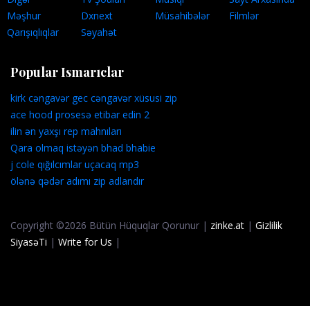
Məşhur
Dxnext
Müsahibələr
Filmlər
Qarışıqlıqlar
Səyahət
Popular Ismarıclar
kirk cəngavər gec cəngavər xüsusi zip
ace hood prosesə etibar edin 2
ilin ən yaxşı rep mahnıları
Qara olmaq istəyən bhad bhabie
j cole qığılcımlar uçacaq mp3
ölənə qədər adımı zip adlandır
Copyright ©2026 Bütün Hüquqlar Qorunur |
zinke.at
|
Gizlilik
SiyasəTi
|
Write for Us
|