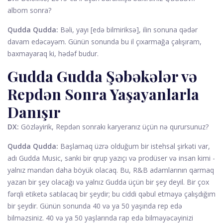
albom sonra?
Qudda Qudda:
Bəli, yayı [edə bilmiriksə], ilin sonuna qədər
davam edəcəyəm. Günün sonunda bu il çıxarmağa çalışıram,
baxmayaraq ki, hədəf budur.
Gudda Gudda Şəbəkələr və
Repdən Sonra Yaşayanlarla
Danışır
DX:
Gözləyirik, Repdən sonrakı karyeranız üçün nə qurursunuz?
Qudda Qudda:
Başlamaq üzrə olduğum bir istehsal şirkəti var,
adı Gudda Music, sanki bir qrup yazıçı və prodüser və insan kimi -
yalnız məndən daha böyük olacaq. Bu, R&B adamlarının qarmaq
yazan bir şey olacağı və yalnız Gudda üçün bir şey deyil. Bir çox
fərqli etiketə satılacaq bir şeydir; bu ciddi qəbul etməyə çalışdığım
bir şeydir. Günün sonunda 40 və ya 50 yaşında rep edə
bilməzsiniz. 40 və ya 50 yaşlarında rap edə bilməyəcəyinizi