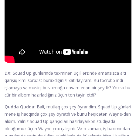
DX:
Squad Up günlərində təxminən üç il ərzində amansızca altı
qarışıq kimi sərbəst buraxdığınızı xatırlayıram. Bu təcrübə indi
işləməyə və musiqi buraxmağa davam edən bir şeydir? Yoxsa bu
cür bir albom hazırladığınız üçün ton təyin etdi?
Qudda Qudda:
Bəli, mütləq çox şey öyrəndim. Squad Up günləri
mənə iş haqqında çox şey öyrətdi və bunu həqiqətən Wayne-dən
aldım. Yalnız Squad Up qarışıqları hazırlayarkən studiyada
olduğumuz üçün Wayne çox çalışırdı. Və o zaman, iş baxımından
o qədər də çətin deyildim, çünki hələ də küçələrdə idim. Hustling