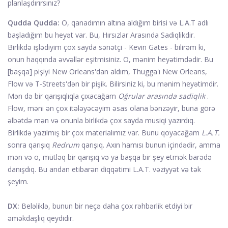
planlaşdırırsınız?
Qudda Qudda:
O, qanadımın altına aldığım birisi və L.A.T adlı
başladığım bu heyət var. Bu, Hırsızlar Arasında Sadiqlikdir.
Birlikdə işlədiyim çox sayda sənətçi - Kevin Gates - bilirəm ki,
onun haqqında əvvəllər eşitmisiniz. O, mənim heyətimdədir. Bu
[başqa] pişiyi New Orleans'dan aldım, Thugga'ı New Orleans,
Flow və T-Streets'dən bir pişik. Bilirsiniz ki, bu mənim heyətimdir.
Mən də bir qarışıqlıqla çıxacağam
Oğrular arasında sadiqlik
.
Flow, məni ən çox itələyəcəyim əsas olana bənzəyir, buna görə
əlbətdə mən və onunla birlikdə çox sayda musiqi yazırdıq.
Birlikdə yazılmış bir çox materialımız var. Bunu qoyacağam
L.A.T.
sonra qarışıq
Redrum
qarışıq. Axın hamısı bunun içindədir, amma
mən və o, mütləq bir qarışıq və ya başqa bir şey etmək barədə
danışdıq. Bu andan etibarən diqqətimi L.A.T. vəziyyət və tək
şeyim.
DX:
Beləliklə, bunun bir neçə daha çox rəhbərlik etdiyi bir
əməkdaşlıq qeydidir.