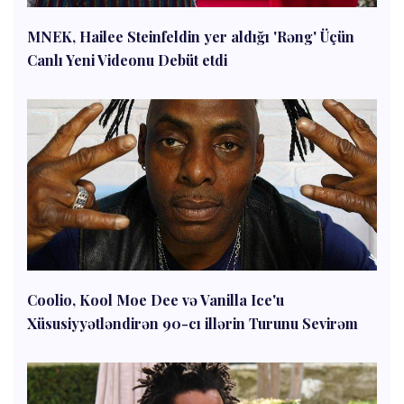
MNEK, Hailee Steinfeldin yer aldığı 'Rəng' Üçün
Canlı Yeni Videonu Debüt etdi
Coolio, Kool Moe Dee və Vanilla Ice'u
Xüsusiyyətləndirən 90-cı illərin Turunu Sevirəm