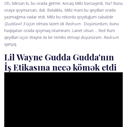
Oh, bilirsən ki, bu orada getmir. Ancaq Millz bənzəyirdi, Nə? Bunu
oraya qoymursan, dəli. Beləliklə, Millz məni bu qeydləri orada
yazmağıma vadar etdi. Millz bu rekordu qoyduğum səbəbdir
Quddavil 3
üçün olması lazım idi
Redrum
. Düşünürdüm, bunu
həqiqətən orada qoymaq istəmirəm. Lanet olsun ... Red Rum
qeydləri üçün Wayne ilə bir remiks etməyi düşünürəm.
Redrum
qarışıq.
Lil Wayne Gudda Gudda'nın
İş Etikasına necə kömək etdi