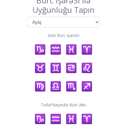
Bürc IşarəSi Ilə
Uyğunluğu Tapın
Sizin Bürc IşarəSi:
TəRəFdaşınızla Bürc Alın: