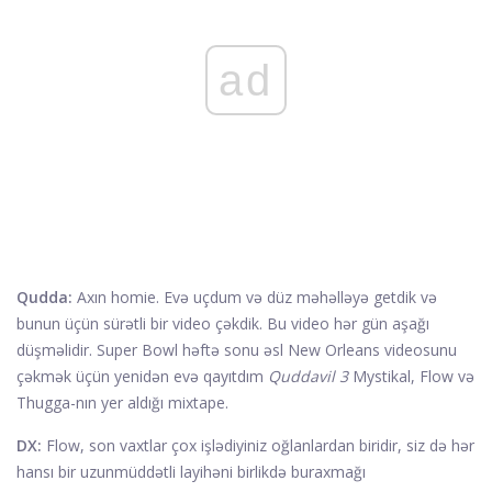
ad
Qudda:
Axın homie. Evə uçdum və düz məhəlləyə getdik və
bunun üçün sürətli bir video çəkdik. Bu video hər gün aşağı
düşməlidir. Super Bowl həftə sonu əsl New Orleans videosunu
çəkmək üçün yenidən evə qayıtdım
Quddavil 3
Mystikal, Flow və
Thugga-nın yer aldığı mixtape.
DX:
Flow, son vaxtlar çox işlədiyiniz oğlanlardan biridir, siz də hər
hansı bir uzunmüddətli layihəni birlikdə buraxmağı