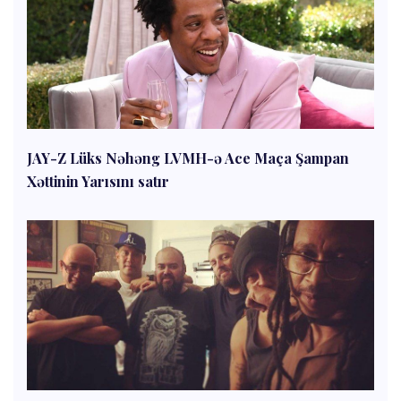
JAY-Z Lüks Nəhəng LVMH-ə Ace Maça Şampan
Xəttinin Yarısını satır