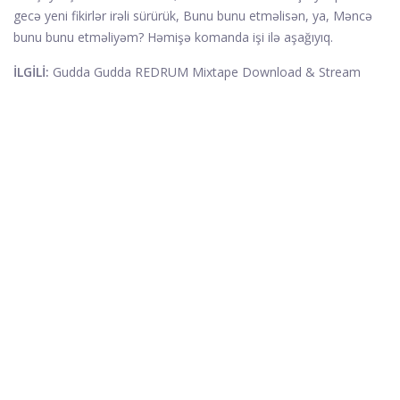
gecə yeni fikirlər irəli sürürük, Bunu bunu etməlisən, ya, Məncə
bunu bunu etməliyəm? Həmişə komanda işi ilə aşağıyıq.
İLGİLİ:
Gudda Gudda REDRUM Mixtape Download & Stream