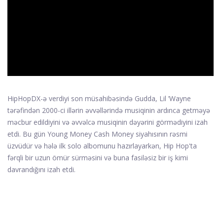
ad
HipHopDX-ə verdiyi son müsahibəsində Gudda, Lil ’Wayne
tərəfindən 2000-ci illərin əvvəllərində musiqinin ardınca getməyə
məcbur edildiyini və əvvəlcə musiqinin dəyərini görmədiyini izah
etdi. Bu gün Young Money Cash Money siyahısının rəsmi
üzvüdür və hələ ilk solo albomunu hazırlayarkən, Hip Hop'ta
fərqli bir uzun ömür sürməsini və buna fasiləsiz bir iş kimi
davrandığını izah etdi.