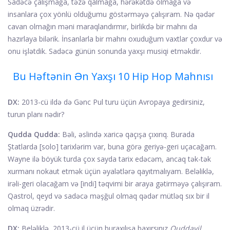
Sadəcə çalışmağa, təzə qalmağa, hərəkətdə olmağa və
insanlara çox yönlü olduğumu göstərməyə çalışıram. Nə qədər
cavan olmağın məni maraqlandırmır, birlikdə bir mahnı da
hazırlaya bilərik. İnsanlarla bir mahnı oxuduğum vaxtlar çoxdur və
onu işlətdik. Sadəcə günün sonunda yaxşı musiqi etməkdir.
Bu Həftənin Ən Yaxşı 10 Hip Hop Mahnısı
DX:
2013-cü ildə də Gənc Pul turu üçün Avropaya gedirsiniz,
turun planı nədir?
Qudda Qudda:
Bəli, əslində xaricə qaçışa çıxırıq. Burada
Ştatlarda [solo] tarixlərim var, buna görə geriyə-geri uçacağam.
Wayne ilə böyük turda çox sayda tarix edəcəm, ancaq tək-tək
xurmanı nokaut etmək üçün əyalətlərə qayıtmalıyam. Beləliklə,
irəli-geri olacağam və [indi] təqvimi bir araya gətirməyə çalışıram.
Qastrol, qeyd və sadəcə məşğul olmaq qədər mütləq sıx bir il
olmaq üzrədir.
DX:
Beləliklə, 2013-cü il üçün buraxılışa baxırsınız
Quddavil