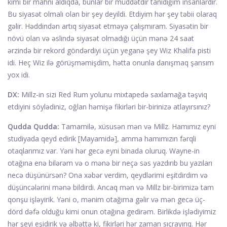
kimi bir mahnı aldıqda, bunlar bir müddətdir tanıdığım insanlardır.
Bu siyasət olmalı olan bir şey deyildi. Etdiyim hər şey təbii olaraq
gəlir. Həddindən artıq siyasət etməyə çalışmıram. Siyasətin bir
növü olan və əslində siyasət olmadığı üçün mənə 24 saat
ərzində bir rekord göndərdiyi üçün yeganə şey Wiz Khalifa pisti
idi. Heç Wiz ilə görüşməmişdim, hətta onunla danışmaq şansım
yox idi.
DX:
Millz-in sizi Red Rum yolunu mixtapedə saxlamağa təşviq
etdiyini söylədiniz, oğlan həmişə fikirləri bir-birinizə atlayırsınız?
Qudda Qudda:
Tamamilə, xüsusən mən və Millz. Hamımız eyni
studiyada qeyd edirik [Mayamidə], amma hamımızın fərqli
otaqlarımız var. Yəni hər gecə eyni binada oluruq. Wayne-in
otağına enə bilərəm və o mənə bir neçə səs yazdırıb bu yazıları
necə düşünürsən? Ona xəbər verdim, qeydlərimi eşitdirdim və
düşüncələrini mənə bildirdi. Ancaq mən və Millz bir-birimizə tam
qonşu işləyirik. Yəni o, mənim otağıma gəlir və mən gecə üç-
dörd dəfə olduğu kimi onun otağına gedirəm. Birlikdə işlədiyimiz
hər şeyi eşidirik və əlbəttə ki, fikirləri hər zaman sıçrayırıq. Hər