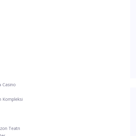
ə Casino
m Kompleksi
izon Teatrı
ter