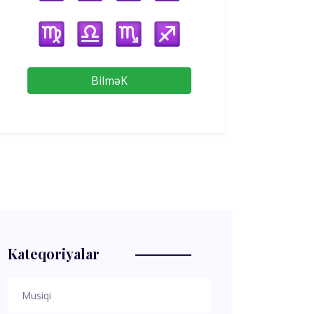
BilməK
Kateqoriyalar
Musiqi