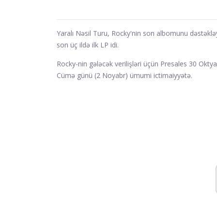
Yaralı Nəsil Turu, Rocky'nin son albomunu dəstəkl
son üç ildə ilk LP idi.
Rocky-nin gələcək verilişləri üçün Presales 30 Oktya
Cümə günü (2 Noyabr) ümumi ictimaiyyətə.