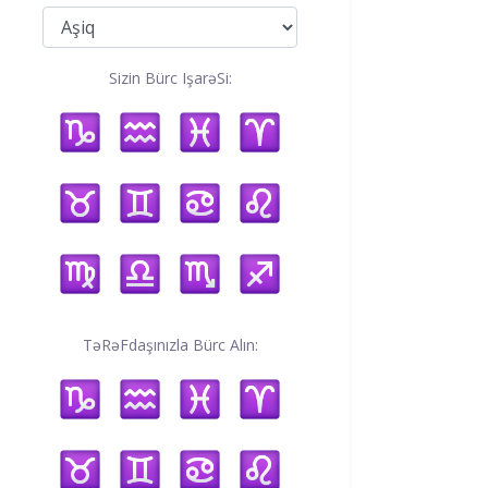
Sizin Bürc IşarəSi:
TəRəFdaşınızla Bürc Alın: