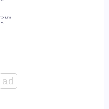
r
ditorium
eum
ad