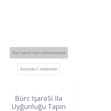
Bürc IşarəSi Üçün Kompensasiya
ƏvəZedici C MəŞhurları
Bürc IşarəSi Ilə
Uyğunluğu Tapın