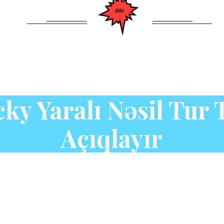
ky Yaralı Nəsil Tur 
Açıqlayır