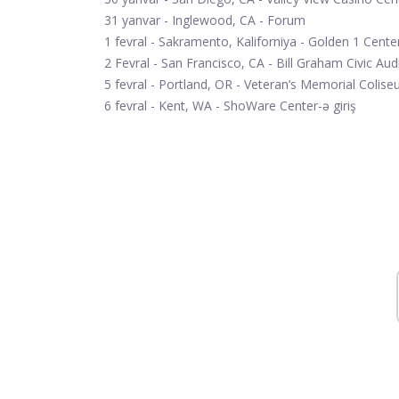
31 yanvar - Inglewood, CA - Forum
1 fevral - Sakramento, Kaliforniya - Golden 1 Cente
2 Fevral - San Francisco, CA - Bill Graham Civic Au
5 fevral - Portland, OR - Veteran’s Memorial Colis
6 fevral - Kent, WA - ShoWare Center-ə giriş