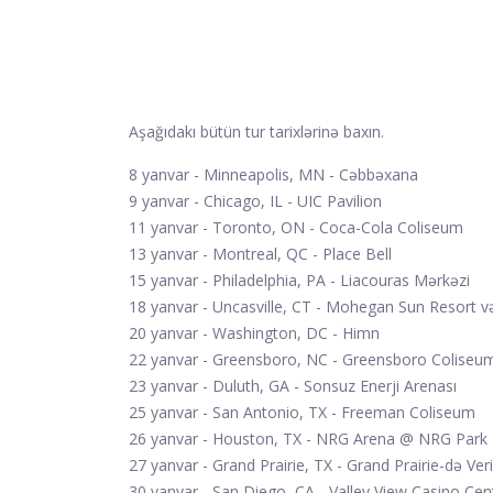
Aşağıdakı bütün tur tarixlərinə baxın.
8 yanvar - Minneapolis, MN - Cəbbəxana
9 yanvar - Chicago, IL - UIC Pavilion
11 yanvar - Toronto, ON - Coca-Cola Coliseum
13 yanvar - Montreal, QC - Place Bell
15 yanvar - Philadelphia, PA - Liacouras Mərkəzi
18 yanvar - Uncasville, CT - Mohegan Sun Resort v
20 yanvar - Washington, DC - Himn
22 yanvar - Greensboro, NC - Greensboro Coliseu
23 yanvar - Duluth, GA - Sonsuz Enerji Arenası
25 yanvar - San Antonio, TX - Freeman Coliseum
26 yanvar - Houston, TX - NRG Arena @ NRG Park
27 yanvar - Grand Prairie, TX - Grand Prairie-də Ver
30 yanvar - San Diego, CA - Valley View Casino Cen