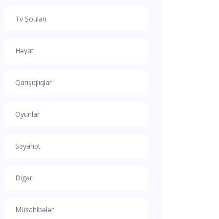
Tv Şouları
Həyat
Qarışıqlıqlar
Oyunlar
Səyahət
Digər
Müsahibələr