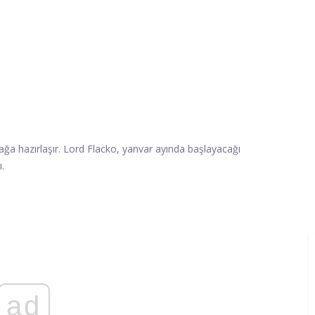
ğa hazırlaşır. Lord Flacko, yanvar ayında başlayacağı
ı.
ad