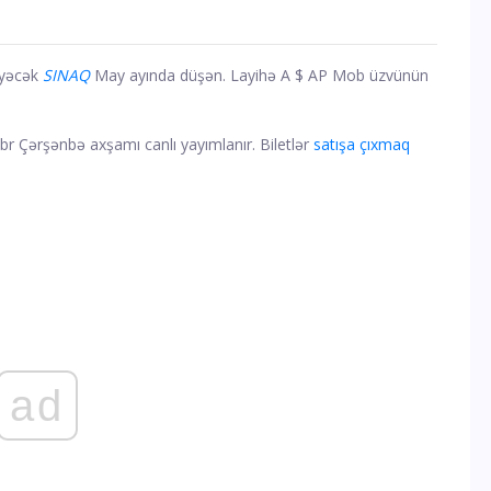
əyəcək
SINAQ
May ayında düşən. Layihə A $ AP Mob üzvünün
br Çərşənbə axşamı canlı yayımlanır. Biletlər
satışa çıxmaq
ad