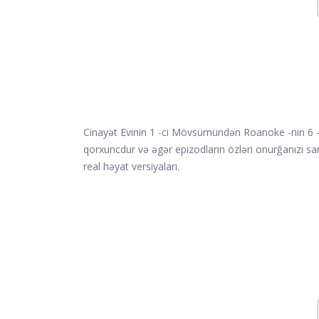
Cinayət Evinin 1 -ci Mövsümündən Roanoke -nin 6 
qorxuncdur və əgər epizodların özləri onurğanızı s
real həyat versiyaları.