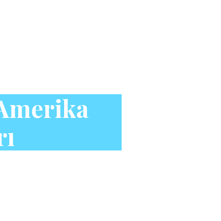
 Amerika
rı