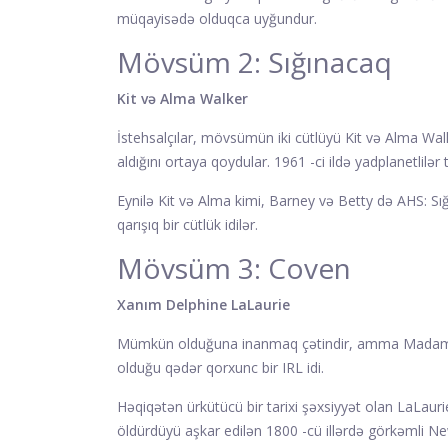
müqayisədə olduqca uyğundur.
Mövsüm 2: Sığınacaq
Kit və Alma Walker
İstehsalçılar, mövsümün iki cütlüyü Kit və Alma Walk
aldığını ortaya qoydular. 1961 -ci ildə yadplanetlilər t
Eynilə Kit və Alma kimi, Barney və Betty də AHS: Sığ
qarışıq bir cütlük idilər.
Mövsüm 3: Coven
Xanım Delphine LaLaurie
Mümkün olduğuna inanmaq çətindir, amma Madam Del
olduğu qədər qorxunc bir IRL idi.
Həqiqətən ürkütücü bir tarixi şəxsiyyət olan LaLaur
öldürdüyü aşkar edilən 1800 -cü illərdə görkəmli New 