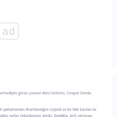
ad
ərmədiyini görən şounun ikinci bölümü, Cinayət Evində
qətliamından ilhamlandığını söylədi və bir tibb bacıları ilə
əkkiz nəfəri öldürdüyünü gördü. Beləliklə, AHS versiyası