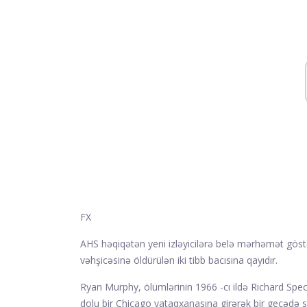
FX
AHS həqiqətən yeni izləyicilərə belə mərhəmət göst
vəhşicəsinə öldürülən iki tibb bacısına qayıdır.
Ryan Murphy, ölümlərinin 1966 -cı ildə Richard Speck 
dolu bir Chicago yataqxanasına girərək bir gecədə s