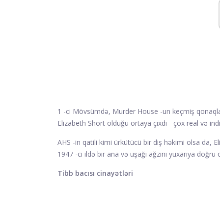
1 -ci Mövsümdə, Murder House -un keçmiş qonaqları
Elizabeth Short olduğu ortaya çıxdı - çox real və indi 
AHS -in qatili kimi ürkütücü bir diş həkimi olsa da, Eli
1947 -ci ildə bir ana və uşağı ağzını yuxarıya doğr
Tibb bacısı cinayətləri