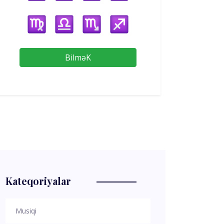
BilməK
Kateqoriyalar
Musiqi