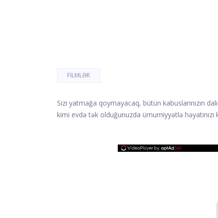
FILMLƏR
Sizi yatmağa qoymayacaq, bütün kabuslarınızın da
kimi evdə tək olduğunuzda ümumiyyətlə həyatınızı 