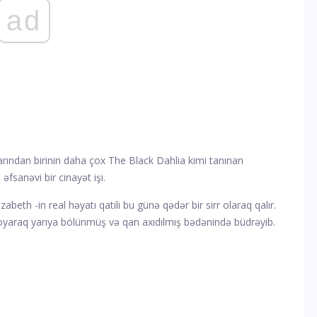
ad
ndan birinin daha çox The Black Dahlia kimi tanınan
əfsanəvi bir cinayət işi.
zabeth -in real həyatı qatili bu günə qədər bir sirr olaraq qalır.
u oyaraq yarıya bölünmüş və qan axıdılmış bədənində büdrəyib.