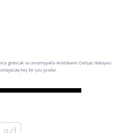
lınca gedəcək və ümumiyyətlə Amerikanın Dəhşət Hekayəsi
korlayacaq heç bir şou yoxdur.
ad