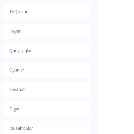
Tv Şouları
Həyat
Qarışıqlıqlar
Oyunlar
Səyahət
Digər
Müsahibələr