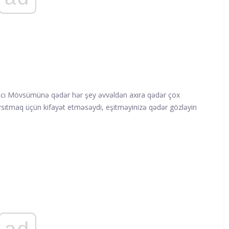
-cı Mövsümünə qədər hər şey əvvəldən axıra qədər çox
arsıtmaq üçün kifayət etməsəydi, eşitməyinizə qədər gözləyin
ad