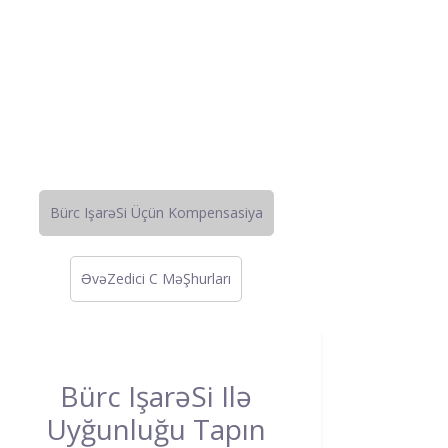
Bürc IşarəSi Üçün Kompensasiya
ƏvəZedici C MəŞhurları
Bürc IşarəSi Ilə
Uyğunluğu Tapın