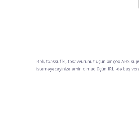
Bəli, təəssüf ki, təsəvvürünüz üçün bir çox AHS süje
istəməyəcəyinizə əmin olmaq üçün IRL -də baş verən