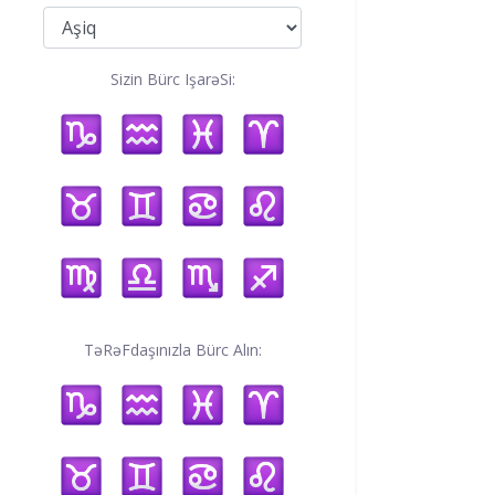
Sizin Bürc IşarəSi:
TəRəFdaşınızla Bürc Alın: