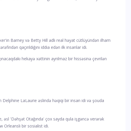
er'in Barney və Betty Hill adlı real həyat cütlüyündən ilham
ərəfindən qaçırıldığını iddia edən ilk insanlar idi.
ınacaqdakı hekayə xəttinin ayrılmaz bir hissəsinə çevrilən
phine LaLaurie əslində həqiqi bir insan idi və şouda
ie, əsl 'Dəhşət Otağında' çox sayda qula işgəncə verərək
Orleanslı bir sosialist idi.