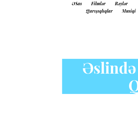
ƏSas
Filmlər
Rəylər
Qarışıqlıqlar
Musiqi
Əslində
Q