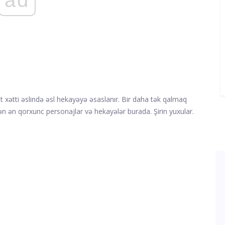
t xətti əslində əsl hekayəyə əsaslanır. Bir daha tək qalmaq
 ən qorxunc personajlar və hekayələr burada. Şirin yuxular.