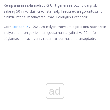
Kemp anamı saxlamadı və G-Unit generalını özünə qarşı ələ
salaraq 50-ni vurdu? İcraçı İstehsalçı krediti ekran görüntüsü ilə
birlikdə imtina imzalayaraq, məsul olduğunu xatırladır.
Görə
son tarixə
,
Güc
2.26 milyon mövsüm açıcısı onu şəbəkənin
indiyə qədər ən çox izlənən şousu halına gətirdi və 50 nəfərin
söyləməsinə icazə verin, rəqəmlər durmadan artmaqdadır.
ad