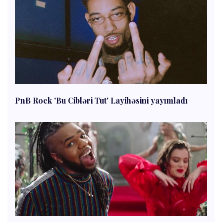
PnB Rock 'Bu Cibləri Tut' Layihəsini yayımladı