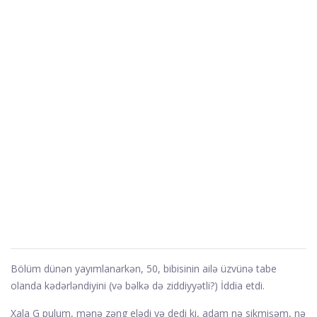
Bölüm dünən yayımlanarkən, 50, bibisinin ailə üzvünə tabe
olanda kədərləndiyini (və bəlkə də ziddiyyətli?) İddia etdi.
Xala G pulum, mənə zəng elədi və dedi ki, adam nə sikmişəm, nə