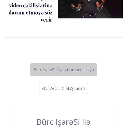
video çəkilişlərinə
davam etməyə söz
verir
Bürc IşarəSi Üçün Kompensasiya
ƏvəZedici C MəŞhurları
Bürc IşarəSi Ilə