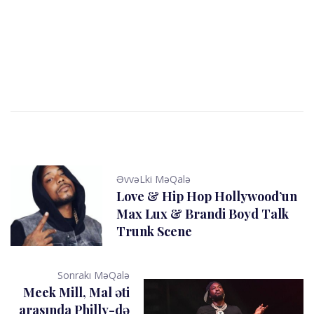
ƏvvəLki MəQalə
Love & Hip Hop Hollywood’un
Max Lux & Brandi Boyd Talk
Trunk Scene
Sonrakı MəQalə
Meek Mill, Mal əti
arasında Philly-də