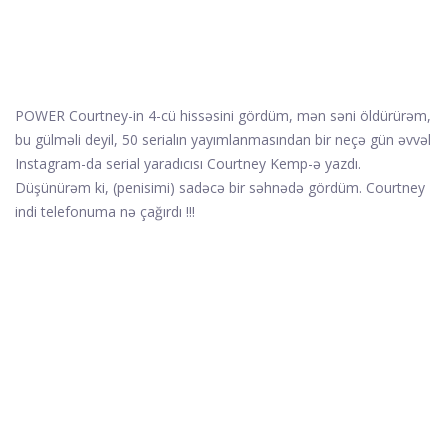
POWER Courtney-in 4-cü hissəsini gördüm, mən səni öldürürəm,
bu gülməli deyil, 50 serialın yayımlanmasından bir neçə gün əvvəl
Instagram-da serial yaradıcısı Courtney Kemp-ə yazdı.
Düşünürəm ki, (penisimi) sadəcə bir səhnədə gördüm. Courtney
indi telefonuma nə çağırdı !!!