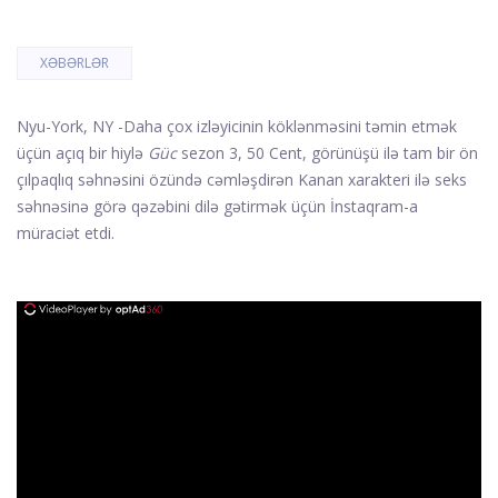
XƏBƏRLƏR
Nyu-York, NY -
Daha çox izləyicinin köklənməsini təmin etmək
üçün açıq bir hiylə
Güc
sezon 3, 50 Cent, görünüşü ilə tam bir ön
çılpaqlıq səhnəsini özündə cəmləşdirən Kanan xarakteri ilə seks
səhnəsinə görə qəzəbini dilə gətirmək üçün İnstaqram-a
müraciət etdi.
ad