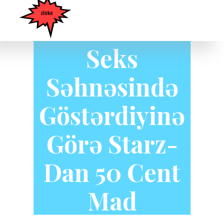
Zərərini 'Güc'
Seks
Səhnəsində
Göstərdiyinə
Görə Starz-
Dan 50 Cent
Mad