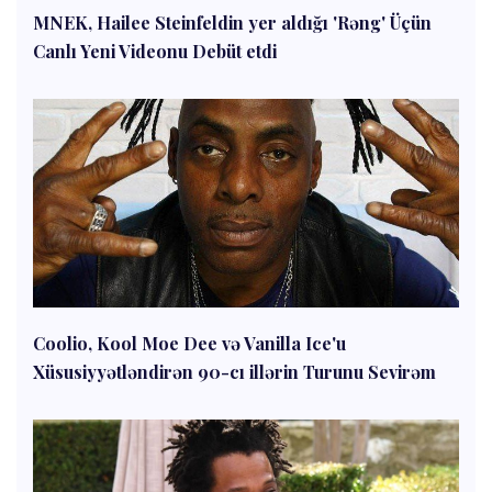
MNEK, Hailee Steinfeldin yer aldığı 'Rəng' Üçün
Canlı Yeni Videonu Debüt etdi
Coolio, Kool Moe Dee və Vanilla Ice'u
Xüsusiyyətləndirən 90-cı illərin Turunu Sevirəm