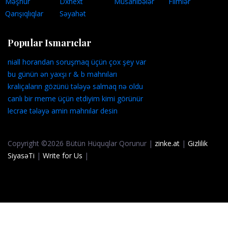
Məşhur
Dxnext
Müsahibələr
Filmlər
Qarışıqlıqlar
Səyahət
Popular Ismarıclar
niall horandan soruşmaq üçün çox şey var
bu günün ən yaxşı r & b mahnıları
kraliçaların gözünü tələyə salmaq nə oldu
canlı bir meme üçün etdiyim kimi görünür
lecrae tələyə amin mahnılar desin
Copyright ©2026 Bütün Hüquqlar Qorunur |
zinke.at
|
Gizlilik
SiyasəTi
|
Write for Us
|