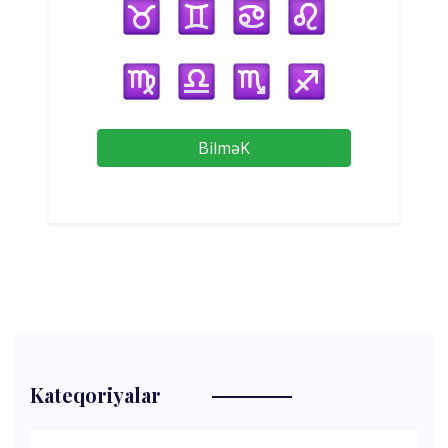
BilməK
Kateqoriyalar