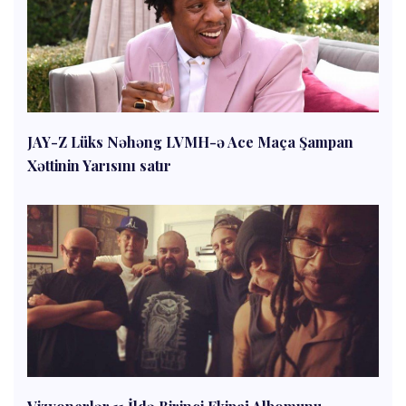
JAY-Z Lüks Nəhəng LVMH-ə Ace Maça Şampan
Xəttinin Yarısını satır