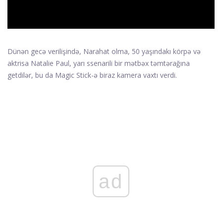
Dünən gecə verilişində, Narahat olma, 50 yaşındakı körpə və
aktrisa Natalie Paul, yarı ssenarili bir mətbəx təmtərağına
getdilər, bu da Magic Stick-ə biraz kamera vaxtı verdi.
ad