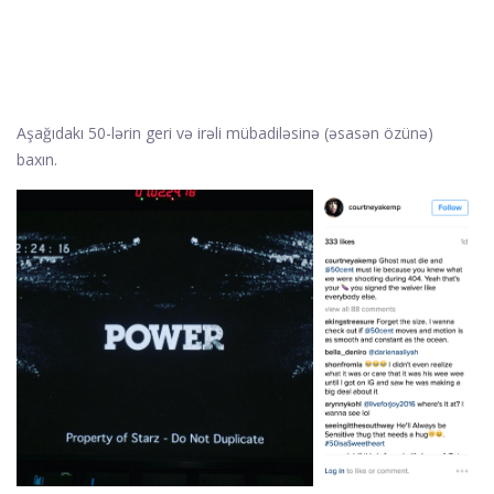
Aşağıdakı 50-lərin geri və irəli mübadiləsinə (əsasən özünə)
baxın.