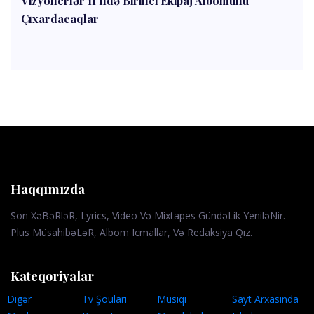
Vizyonerlər 11 İldə Birinci Ekipaj Albomunu
Çıxardacaqlar
Haqqımızda
Son XəBəRləR, Lyrics, Video Və Mixtapes GündəLik YeniləNir.
Plus MüsahibəLəR, Albom Icmallar, Və Redaksiya Qız.
Kateqoriyalar
Digər
Tv Şouları
Musiqi
Sayt Arxasında